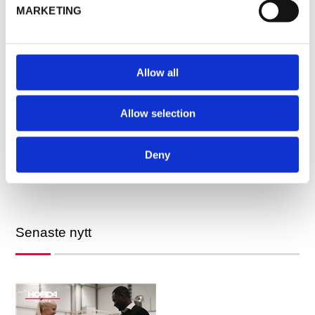
MARKETING
Allow all
EFFEKTIV PRODUKTION MED HÖG PRECISION
PRODUKTION
Allow selection
Vi producerar
Deny
Senaste nytt