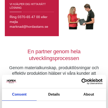
VI HJÄLPER DIG HITTA RÄTT
LÖSNING
Ring 0370-65 47 00 eller
mejla
marknad@hordastans.se
En partner genom hela
utvecklingsprocessen
Genom materialkunskap, produktlösningar och
effektiv produktion hjälper vi våra kunder att
skapa kostnadseffektiva och hållbara lösningar.
Vår erfarenhet, flexibilitet och snabba
beslutsvägar gör oss till en långsiktig partner från
Consent
Details
About
idé till färdig produkt.