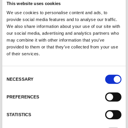
This website uses cookies
We use cookies to personalise content and ads, to
provide social media features and to analyse our traffic.
RÄTT PRODUKT FÖR RÄTT ÄNDAMÅL OCH MILJÖ
We also share information about your use of our site with
PRODUKT
our social media, advertising and analytics partners who
may combine it with other information that you’ve
Produktlösningar
provided to them or that they’ve collected from your use
of their services.
Consent
NECESSARY
Selection
MATERIALKUNSKAP FÖR KRÄVANDE APPLIKATIONER
PREFERENCES
MATERIAL
Materialsortiment
STATISTICS