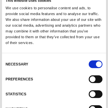
This website uses cookies
Armstödsbricka
We use cookies to personalise content and ads, to
provide social media features and to analyse our traffic.
Stansad armstödsbricka i plywood med
We also share information about your use of our site with
stoppningen fastlaminerad.
our social media, advertising and analytics partners who
may combine it with other information that you’ve
provided to them or that they’ve collected from your use
of their services.
Consent
NECESSARY
Selection
PREFERENCES
STATISTICS
Sits