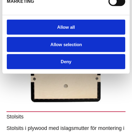
MARKETING
Sits i stansad board (ofta kallat masonit).
Allow all
Allow selection
Deny
Stolsits
Stolsits i plywood med islagsmutter för montering i